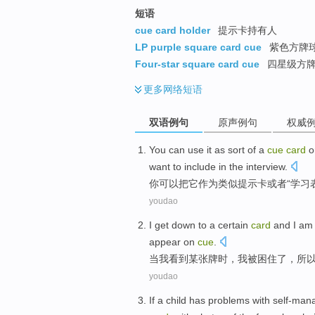
短语
cue card holder
提示卡持有人
LP purple square card cue
紫色方牌
Four-star square card cue
四星级方
更多
网络短语
双语例句
原声例句
权威
You
can
use
it
as
sort
of a
cue
card
o
want to
include
in the
interview
.
你
可以
把
它
作为
类似提示卡
或者
“
学习
youdao
I
get down
to
a certain
card
and I
am
appear
on
cue
.
当
我
看到
某
张
牌
时，我被
困
住了，
所
youdao
If
a
child
has
problems
with
self-man