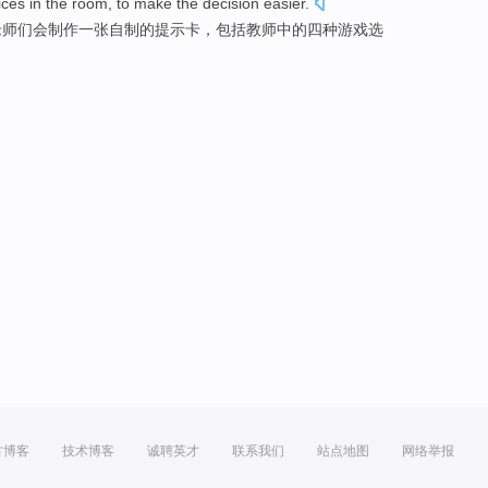
ices
in the room,
to
make
the
decision
easier
.
老师
们会
制作
一张自制的
提示卡
，
包括
教师
中的
四种
游戏
选
方博客
技术博客
诚聘英才
联系我们
站点地图
网络举报