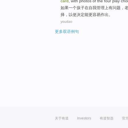
card
,
with photos
of
the
four
play
cho
如果
一个
孩子
在
自我
管理上
有
问题
，
择
，
以
使
决定
能更容易
作出。
youdao
更多双语例句
关于有道
Investors
有道智选
官