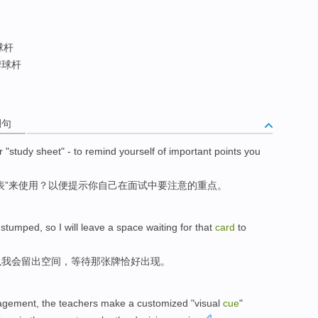
球杆
牌球杆
例句
r
"
study
sheet
" - to remind
yourself
of
important points
you
表
”来
使用
？以便提示
你自己
在
面试中
要
注意
的
重点
。
 stumped
,
so
I
will
leave a
space
waiting for
that
card
to
以
我会
留出
空间
，
等待
那
张牌
恰好
出现
。
agement
,
the teachers
make
a customized "visual
cue
"