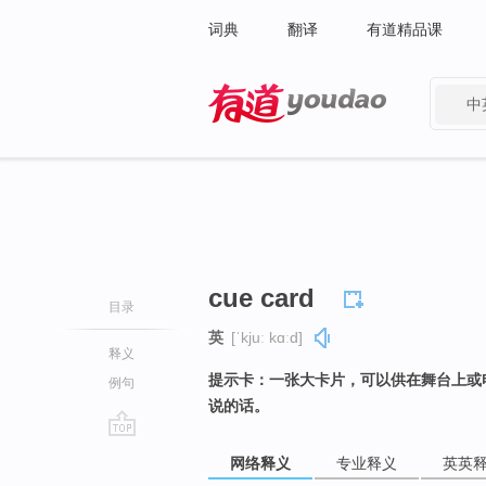
词典
翻译
有道精品课
中
有道 - 网易旗下搜索
cue card
目录
英
[ˈkjuː kɑːd]
释义
提示卡：一张大卡片，可以供在舞台上或
例句
说的话。
go
网络释义
专业释义
英英
top