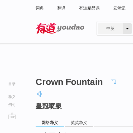
词典
翻译
有道精品课
云笔记
中英
有道 - 网易旗下搜索
Crown Fountain
目录
释义
皇冠喷泉
例句
网络释义
英英释义
go
top