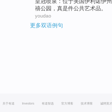
皇冠
喷泉
：位于
美国
伊利诺伊州
禧
公园
，
真是
件
公共
艺术品
。
youdao
更多双语例句
关于有道
Investors
有道智选
官方博客
技术博客
诚聘英