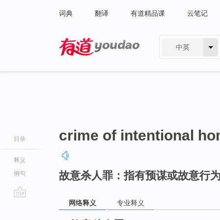
词典
翻译
有道精品课
云笔记
中英
有道 - 网易旗下搜索
crime of intentional h
目录
释义
故意杀人罪：指有预谋或故意行
例句
网络释义
专业释义
go
top