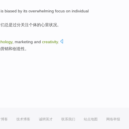
is
biased
by
its
overwhelming
focus on
individual
它们
总是过分
关注
个体
的
心里状况
。
chology
,
marketing
and
creativity
.
场营销
和
创造性。
方博客
技术博客
诚聘英才
联系我们
站点地图
网络举报