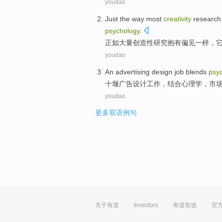
youdao
Just
the way most
creativity
research
psychology
.
正如
大量
创造性
研究
抱有偏见一样
，
youdao
An advertising
design
job
blends
psy
十堰
广告
设计
工作
，
结合
心理学
，
市
youdao
更多双语例句
关于有道
Investors
有道智选
官