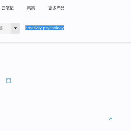
云笔记
惠惠
更多产品
英