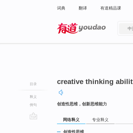
词典
翻译
有道精品课
中
有道 - 网易旗下搜索
creative thinking abili
目录
释义
创造性思维，创新思维能力
例句
网络释义
专业释义
go
top
创造性思维