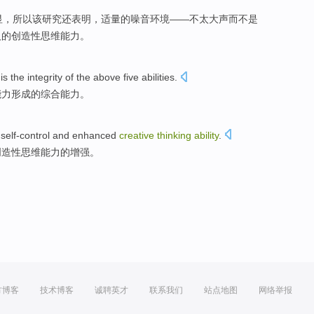
显，所以该研究还表明，适量的噪音环境——不太大声而不是
人的创造性思维能力。
is
the integrity
of
the
above
five
abilities
.
能力
形成
的
综合能力。
self-control
and
enhanced
creative
thinking
ability
.
创造性
思维
能力
的
增强
。
方博客
技术博客
诚聘英才
联系我们
站点地图
网络举报