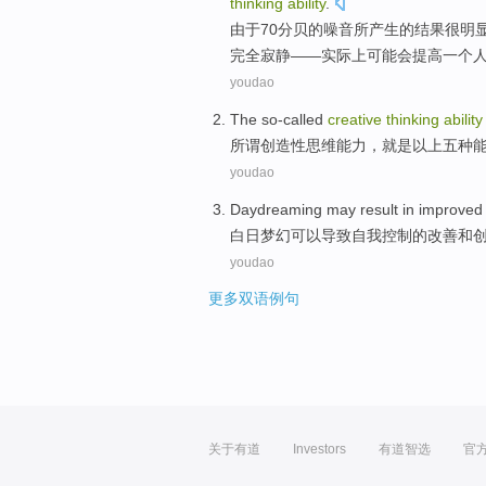
thinking
ability
.
由
于70分贝的噪音所产生的结果很明
完全寂静——实际上可能会提高一个
youdao
The so-called
creative
thinking
ability
所谓
创造性
思维
能力
，
就是
以上
五种
youdao
Daydreaming
may
result in
improved
白日梦幻
可以
导致
自我控制
的
改善
和
youdao
更多双语例句
关于有道
Investors
有道智选
官