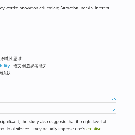
y words:Innovation education; Attraction; needs; Interest;
创造性思维
ility
语文创造思考能力
维能力
significant, the study also suggests that the right level of
ot total silence—may actually improve one's
creative