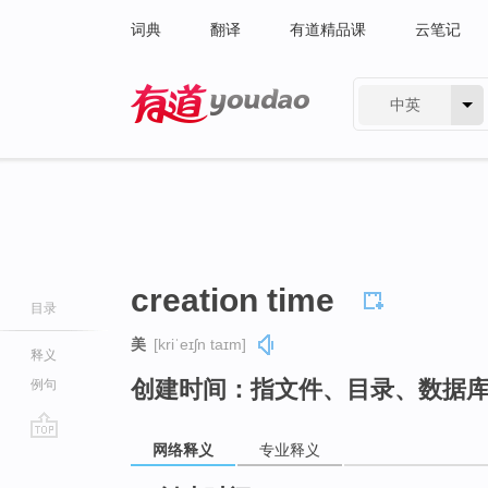
词典
翻译
有道精品课
云笔记
中英
有道 - 网易旗下搜索
creation time
目录
美
[kriˈeɪʃn taɪm]
释义
创建时间：指文件、目录、数据
例句
网络释义
专业释义
go
top