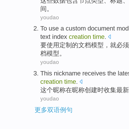
这些
数据
包含
节点
类型
、
标题
、
间
。
youdao
To
use
a
custom
document
mod
text
index
creation
time
.
要
使用
定制
的
文档
模型
，
就
必须
档模型。
youdao
This
nickname
receives
the late
creation
time
.
这个
昵称
在
昵称
创建
时
收集
最新
youdao
更多双语例句