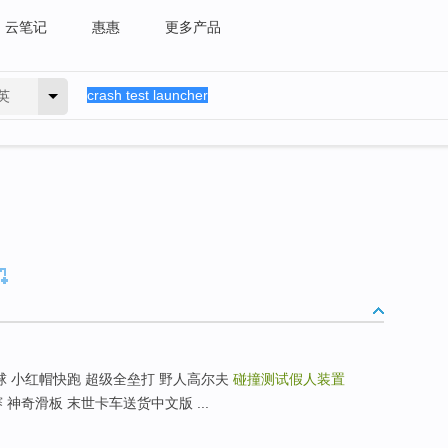
云笔记
惠惠
更多产品
英
棒球 小红帽快跑 超级全垒打 野人高尔夫
碰撞测试假人装置
 神奇滑板 末世卡车送货中文版 ...