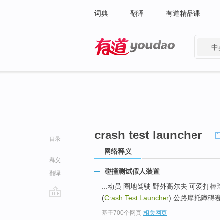
词典
翻译
有道精品课
中
有道 - 网易旗下搜索
crash test launcher
目录
网络释义
释义
碰撞测试假人装置
翻译
...动员 圈地驾驶 野外高尔夫 可爱打
(
Crash Test Launcher
) 公路摩托障碍赛
go
基于700个网页
-
相关网页
top