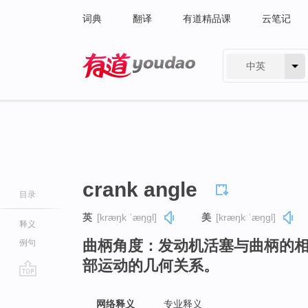
词典
翻译
有道精品课
云笔记
中英
有道 - 网易旗下搜索
crank angle
目录
英
[kræŋk ˈæŋɡl]
美
[kræŋk ˈæŋɡl]
释义
曲柄角度：发动机活塞与曲柄的
例句
部运动的几何关系。
go
top
网络释义
专业释义