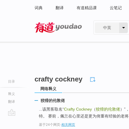
词典
翻译
有道精品课
云笔记
中英
有道 - 网易旗下搜索
crafty cockney
目录
网络释义
释义
狡猾的伦敦佬
翻译
...该黑客取名“
Crafty Cockney
（
狡猾的伦敦佬
）”
特。 赛前，佩兰在心里还是更为倚重有经验的老将
go
基于24个网页
-
相关网页
top