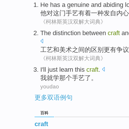
He
has
a
genuine
and
abiding
l
他
对
这门手艺
有着
一种
发自内心
《柯林斯英汉双解大词典》
The
distinction between
craft
an
工艺
和
美术
之间
的
区别
更
有争议
《柯林斯英汉双解大词典》
I
'll just learn
this
craft
.
我
就学
那个
手艺了
。
youdao
更多双语例句
百科
craft