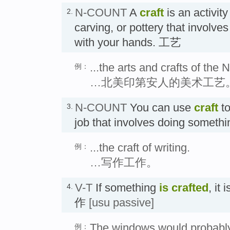
N-COUNT
A
craft
is an activit
2.
carving, or pottery that involves
with your hands. 工艺
...the arts and crafts of the
例：
…北美印第安人的美术工艺
N-COUNT
You can use
craft
to
3.
job that involves doing somethi
...the craft of writing.
例：
…写作工作。
V-T
If something
is crafted
, it
4.
作
[usu passive]
The windows would probably 
例：