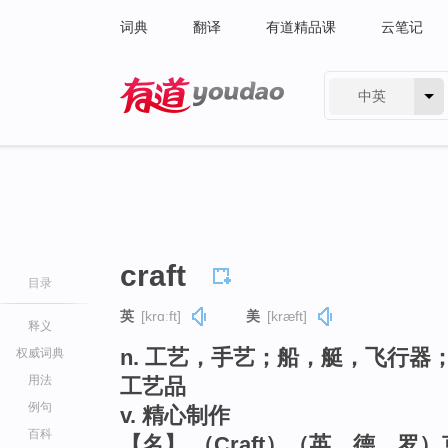
词典
翻译
有道精品课
云笔记
中英
有道 - 网易旗下搜索
craft
目录
英
[krɑːft]
美
[kræft]
释义
n. 工艺，手艺；船，艇，飞行
权威词典
用法
工艺品
例句
v. 精心制作
百科
【名】 （Craft）（英、德、罗