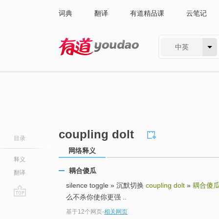
词典
翻译
有道精品课
云笔记
中英
有道 - 网易旗下搜索
coupling dolt
目录
网络释义
释义
耦合傻瓜
翻译
silence toggle » 沉默切换
coupling dolt
»
耦合傻
么不杀你使你更强 ..
go
基于12个网页
-
相关网页
top