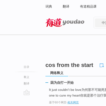
词典
翻译
有道精品课
中
有道 - 网易旗下搜索
cos from the start
目录
网络释义
释义
因为自打一开始
翻译
It just couldn't be love为何那不可
one to cure my heart你就是那个治疗
go
基于60个网页
-
相关网页
top