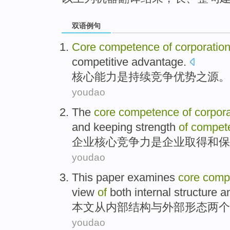
双语例句
Core
competence
of
corporatio
competitive
advantage
.
核心
能力
是
持续
竞争
优势
之源
。
youdao
The
core
competence
of
corpora
and
keeping
strength
of
compet
企业
核心
竞争力
是
企业
取得
和
保
youdao
This paper examines
core
comp
view
of
both
internal
structure
a
本文
从
内部
结构
与
外部
形态
两个
youdao