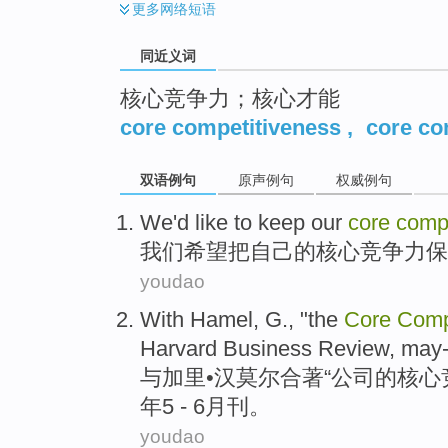
更多
网络短语
同近义词
核心竞争力；核心才能
core competitiveness
,
core c
双语例句
原声例句
权威例句
We
'd like
to keep
our
core
comp
我们
希望
把
自己
的
核心
竞争力
保
youdao
With
Hamel
, G., "the
Core
Comp
Harvard
Business
Review
,
may-
与
加里
•汉莫尔合著“
公司
的
核心
年
5 - 6月刊
。
youdao