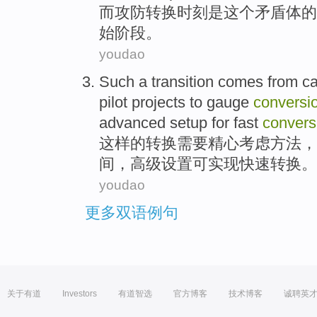
而
攻防转换
时刻
是
这个
矛盾体
的
始
阶段
。
youdao
Such
a
transition
comes from ca
pilot
projects
to gauge
conversi
advanced
setup
for fast
convers
这样
的
转换
需要
精心
考虑
方法
，
间
，
高级
设置可
实现
快速转换。
youdao
更多双语例句
关于有道
Investors
有道智选
官方博客
技术博客
诚聘英