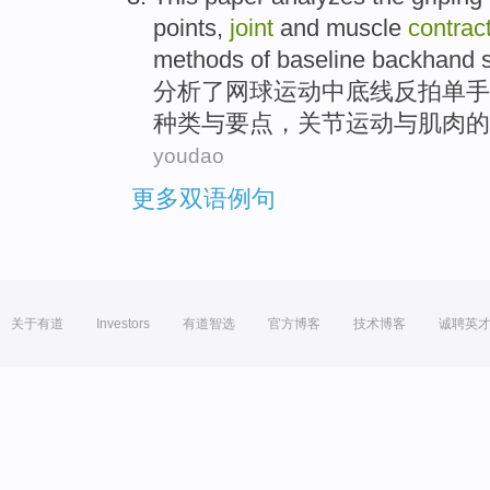
points
,
joint
and
muscle
contrac
methods
of
baseline
backhand
s
分析
了网球运动中
底线
反拍
单
手
种类
与
要点
，
关节
运动与
肌肉
的
youdao
更多双语例句
关于有道
Investors
有道智选
官方博客
技术博客
诚聘英