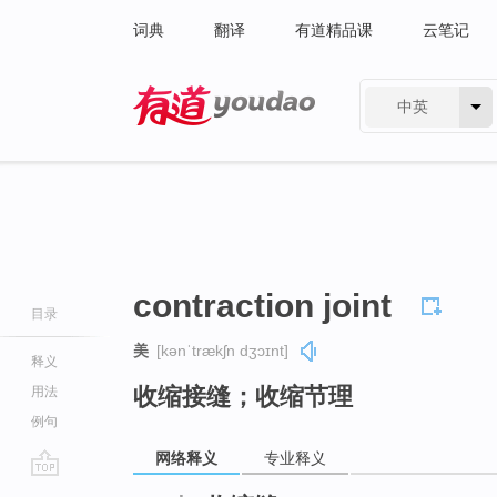
词典
翻译
有道精品课
云笔记
中英
有道 - 网易旗下搜索
contraction joint
目录
美
[kənˈtrækʃn dʒɔɪnt]
释义
收缩接缝；收缩节理
用法
例句
网络释义
专业释义
go