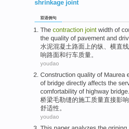
shrinkage joint
双语例句
The
contraction
joint
width
of co
the
quality
of
pavement
and
dri
水泥
混凝土
路面
上
的
纵、横直线
响
路面
和
行车
质量
。
youdao
Construction
quality
of
Maurea
e
of
bridge
directly
affects
the
ser
comfortability
of
highway
bridge
桥梁毛勒缝
的
施工
质量
直接
影响
舒适性
。
youdao
This paper analyzes
the
griping