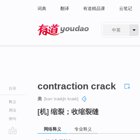
词典
翻译
有道精品课
云笔记
中英
有道 - 网易旗下搜索
contraction crack
目录
美
[kənˈtrækʃn kræk]
释义
[机] 缩裂；收缩裂缝
用法
例句
网络释义
专业释义
go