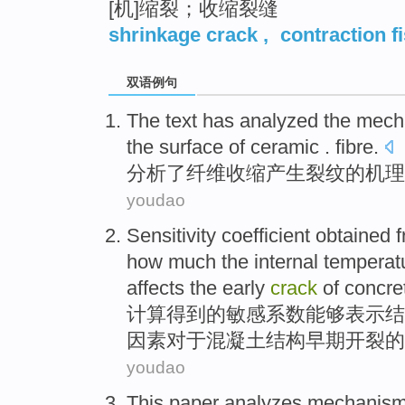
[机]缩裂；收缩裂缝
shrinkage crack
,
contraction f
双语例句
The text
has analyzed
the
mech
the surface
of
ceramic . fibre.
分析
了
纤维
收缩
产生裂纹
的
机理
youdao
Sensitivity
coefficient
obtained 
how
much the
internal
temperat
affects
the
early
crack
of
concre
计算
得到
的
敏感
系数
能够
表示
结
因素对于
混凝土
结构
早期
开裂
的
youdao
This paper
analyzes
mechanis