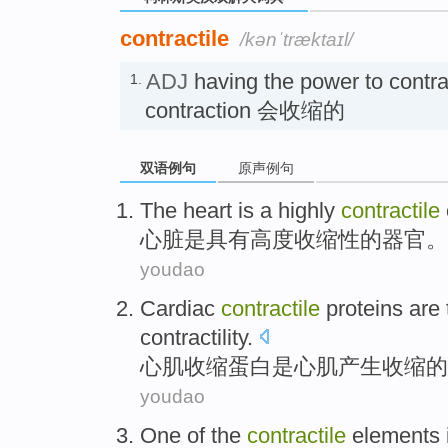
contractile
/kənˈtræktaɪl/
ADJ
having the power to contra
1.
contraction 会收缩的
双语例句
原声例句
The heart
is
a highly
contractile
心脏
是
具有
高度
收缩性
的器官。
youdao
Cardiac
contractile
proteins
are
contractility
.
心肌
收缩
蛋白
是
心肌产生
收缩
的
youdao
One
of the
contractile
elements