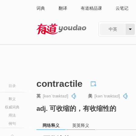
词典
翻译
有道精品课
云笔记
中英
有道 - 网易旗下搜索
contractile
目录
英
[kənˈtræktaɪl]
美
[kənˈtræktaɪl]
释义
adj. 可收缩的，有收缩性的
权威词典
用法
例句
网络释义
英英释义