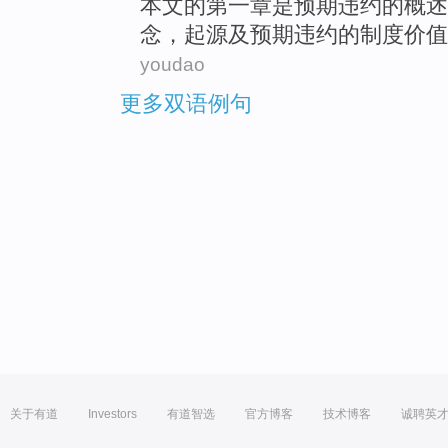
本文
的
第一
章
是
预期
违约
的
概述
念
，
起源
及
预期违约的
制度
价值
youdao
更多双语例句
关于有道
Investors
有道智选
官方博客
技术博客
诚聘英