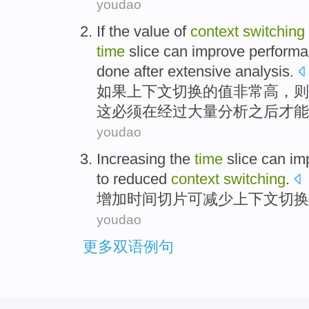
youdao
If
the
value
of
context
switching
time
slice
can
improve
perform
done
after
extensive
analysis
.
如果
上下文
切换
的
值
非常
高
，
则
这
必须
在
经过
大量
分析
之后才能
youdao
Increasing
the
time
slice
can
im
to reduced
context
switching
.
增加
时间
切片
可
减少
上下文
切换
youdao
更多双语例句