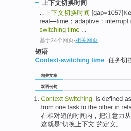
上下文切换时间
...
上下文切换时间
[gap=1057]K
real—time；adaptive；interrupt
switching time
...
基于24个网页
-
相关网页
短语
Context-switching time
任务切
相关文章
双语例句
Context
Switching
,
is
defined
as
from
one
task
to
the other
in
rel
在
相对
短
的
时间
内，
把注意力
从
这
就是
“切换
上下文
”的
定义
。