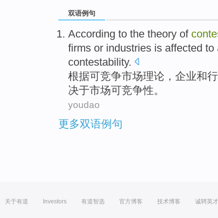
双语例句
According to
the
theory
of
conte
firms
or
industries
is affected to
contestability
.
根据
可竞争
市场
理论
，
企业
和
行
决于
市场
可
竞争性
。
youdao
更多双语例句
关于有道
Investors
有道智选
官方博客
技术博客
诚聘英