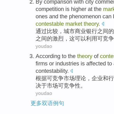
By
comparison with
city
commer
competition
is higher at the
mar
ones and
the
phenomenon
can 
contestable
market
theory
.
通过
比较
，
城市
商业
银行
之间
的
之间的激烈，
这
可以
利用
可竞争
youdao
According to
the
theory
of
conte
firms
or
industries
is affected to
contestability
.
根据
可竞争
市场
理论
，
企业
和
行
决于
市场
可
竞争性
。
youdao
更多双语例句