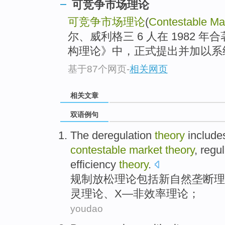
可竞争市场理论
可竞争市场理论
(
Contestable Ma
尔、威利格三 6 人在 1982
构理论》中，正式提出并加以系
基于87个网页
-
相关网页
相关文章
双语例句
The
deregulation
theory
include
contestable
market
theory
,
regul
efficiency
theory
.
规制放松
理论
包括
新
自然
垄断
理
灵
理论、
X
—非效率理论；
youdao