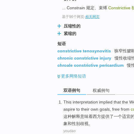
top
... Constrain 规定、束缚
Constrictive
基于96个网页
-
相关网页
压缩性的
紧缩的
短语
constrictive tenosynovitis
狭窄性腱
chronic constrictive injury
慢性收缩性损
chroale constrictive pericardium
慢
更多
网络短语
双语例句
权威例句
This
interpretation
implied that
the W
aspire to
their own
goals
,
free from
c
这种
解释
意味着
西方
提供了
一个
适宜
象
和
性别歧视
。
youdao