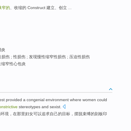
狭窄的
、收缩的 Construct 建立、创立 ...
鞘炎
伤 ; 性损伤 ; 发现慢性缩窄性损伤 ; 压迫性损伤
性缩窄性心包炎
est
provided
a
congenial
environment
where
women
could
onstrictive
stereotypes
and
sexist
.
的
环境
，在
那里
妇女
可以
追求
自己
的
目标
，
摆脱
束缚
的
刻板印