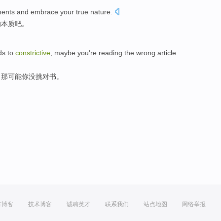
ents
and
embrace
your
true
nature
.
的
本质
吧。
ds
to
constrictive
,
maybe
you
're reading the wrong article.
，那
可能
你
没挑
对
书
。
方博客
技术博客
诚聘英才
联系我们
站点地图
网络举报