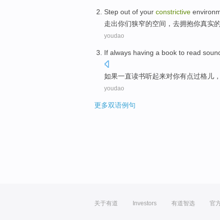
Step out of
your
constrictive
environm
走出
你们
狭窄
的空间，
去拥抱
你
真实
youdao
If
always
having a
book
to
read
soun
如果
一直
读书
听起来
对
你
有点过格儿
youdao
更多双语例句
关于有道
Investors
有道智选
官