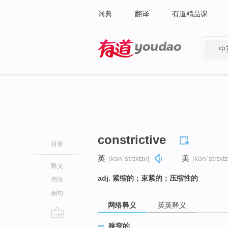
词典
翻译
有道精品课
中
有道 - 网易旗下搜索
constrictive
目录
英
[kənˈstrɪktɪv]
美
[kənˈstrɪktɪ
释义
adj. 紧缩的；束紧的；压缩性的
用法
例句
网络释义
英英释义
go
狭窄的