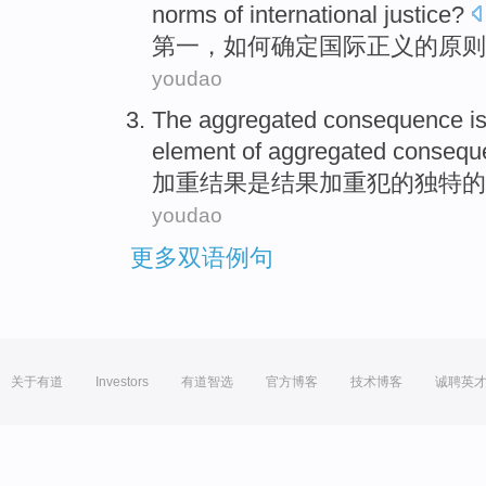
norms
of
international
justice
?
第一
，
如何
确定
国际
正义的
原则
youdao
The
aggregated
consequence
i
element
of
aggregated
conseque
加重
结果
是
结果
加重
犯
的
独特
的
youdao
更多双语例句
关于有道
Investors
有道智选
官方博客
技术博客
诚聘英