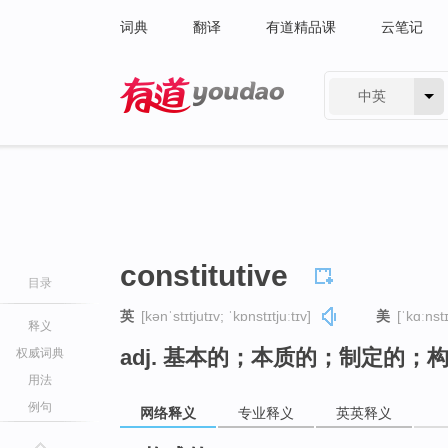
词典
翻译
有道精品课
云笔记
中英
有道 - 网易旗下搜索
constitutive
目录
英
[kənˈstɪtjutɪv; ˈkɒnstɪtjuːtɪv]
美
[ˈkɑːnstɪ
释义
adj. 基本的；本质的；制定的；
权威词典
用法
例句
网络释义
专业释义
英英释义