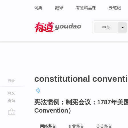
词典
翻译
有道精品课
云笔记
中英
有道 - 网易旗下搜索
constitutional convent
目录
释义
宪法惯例；制宪会议；1787年美国制宪会
例句
Convention）
go
top
网络释义
专业释义
英英释义