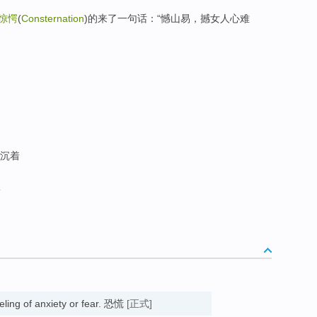
惊愕
(
Consternation
)的来了一句话：“憾山易，撼女人心难
 沉着
愕
eeling of anxiety or fear. 恐慌
[正式]