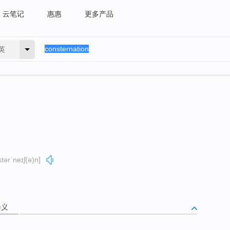
云笔记
惠惠
更多产品
英
stərˈneɪʃ(ə)n]
释义