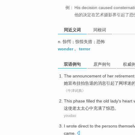
例：
His decision caused consternat
他的决定在艺术摄影界引起了恐
同近义词
同根词
n. 惊愕；惊惶失措；恐怖
wonder
,
terror
双语例句
原声例句
权威
The
announcement
of
her
retiremen
她
宣布
挂拍
告退
的
消息
引起了
网球迷
《牛津词典》
This
phase
filled
the old
lady
's
heart
这
使
老太太
心中
充满
了惊恐。
youdao
I
wrote
direct
to
the
persons
themselv
came
.