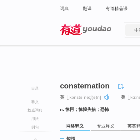
词典
翻译
有道精品课
中
有道 - 网易旗下搜索
consternation
目录
英
[ˌkɒnstəˈneɪʃ(ə)n]
美
[ˌkɑːn
释义
n. 惊愕；惊惶失措；恐怖
权威词典
用法
网络释义
专业释义
英英
例句
惊愕