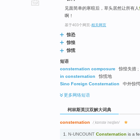
见面简单的寒暄后，草头居然让所有人
go
啊！
top
基于403个网页
-
相关网页
惊恐
惊惶
惊慌
短语
consternation composure
惊惶失措 ;
in consternation
惊慌地
Sino Foreign Consternation
中外惊
更多
网络短语
柯林斯英汉双解大词典
consternation
/ˌkɒnstəˈneɪʃən/
1.
N-UNCOUNT
Consternation
is a f