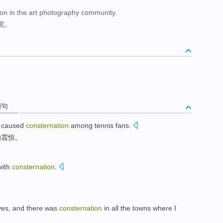
ion in the art photography community.
慌。
例句
t
caused
consternation
among
tennis fans
.
的震惊。
with
consternation
.
es, and there
was
consternation
in
all
the
towns
where
I