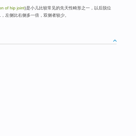
n of hip joint
)是小儿比较常见的先天性畸形之一，以后脱位
1，左侧比右侧多一倍，双侧者较少。