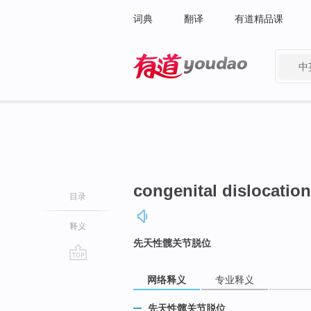
词典
翻译
有道精品课
中
有道 - 网易旗下搜索
congenital dislocation 
目录
释义
先天性髋关节脱位
go
网络释义
专业释义
top
先天性髋关节脱位