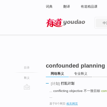
词典
翻译
有道精品课
中
有道 - 网易旗下搜索
confounded planning
目录
网络释义
专业释义
释义
打乱计划
[计划]
... conflicting objective 不一致目标
con
go
...
top
基于8个网页
-
相关网页