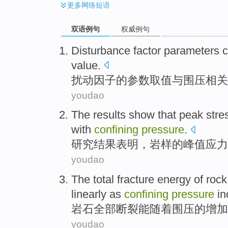
更多
网络短语
双语例句
权威例句
Disturbance
factor
parameters
c
value.
扰动
因子
的
参数
取值
与
围压相关
youdao
The results
show that
peak
stre
with
confining
pressure
.
研究
结果
表明
，
岩样
的
峰值
应力
youdao
The
total
fracture
energy
of
rock
linearly
as
confining
pressure
in
岩石
全部
断裂
能
随着
围
压
的
增加
youdao