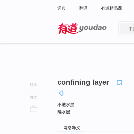
词典
翻译
有道精品课
中
有道 - 网易旗下搜索
confining layer
目录
释义
不透水层
隔水层
go
top
网络释义