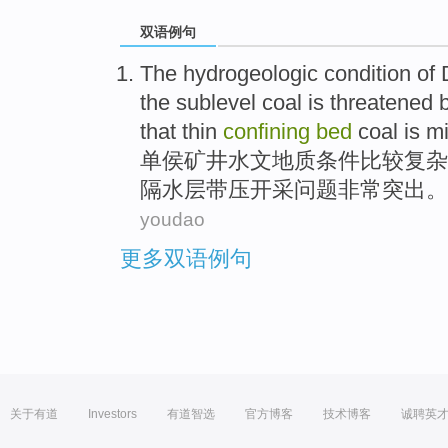
双语例句
The
hydrogeologic
condition
of
the sublevel
coal
is
threatened
b
that
thin
confining
bed
coal is
m
单侯
矿井
水文
地质
条件
比较
复杂
隔水层带压
开采问题
非常
突出。
youdao
更多双语例句
关于有道
Investors
有道智选
官方博客
技术博客
诚聘英