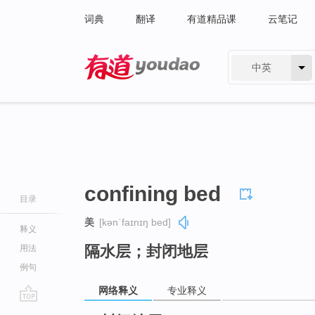
词典
翻译
有道精品课
云笔记
中英
有道 - 网易旗下搜索
confining bed
目录
美
[kənˈfaɪnɪŋ bed]
释义
隔水层；封闭地层
用法
例句
网络释义
专业释义
go