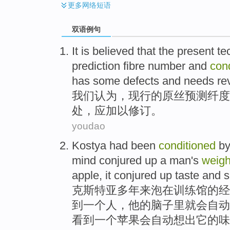
更多
网络短语
双语例句
It
is
believed
that
the present
te
prediction
fibre number and
con
has
some defects
and
needs rev
我们
认为
，
现行
的
原丝
预测
纤度
处，应加以修订。
youdao
Kostya
had been
conditioned
b
mind
conjured
up a
man
's
weigh
apple
,
it
conjured up
taste
and
s
克斯特亚
多年来
泡
在
训练馆
的经
到
一
个
人
，
他
的
脑子
里
就
会自动
看到一个
苹果
会自动想出
它
的
味