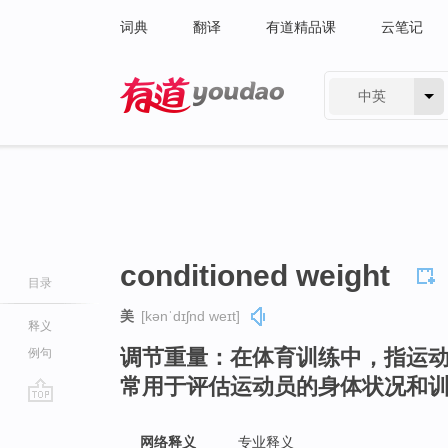
词典
翻译
有道精品课
云笔记
中英
有道 - 网易旗下搜索
conditioned weight
目录
美
[kənˈdɪʃnd weɪt]
释义
调节重量：在体育训练中，指运
例句
常用于评估运动员的身体状况和
go
top
网络释义
专业释义