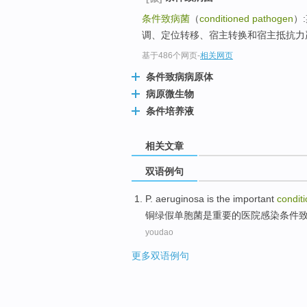
条件致病菌
（
conditioned pathogen
）
调、定位转移、宿主转换和宿主抵抗力严
基于486个网页
-
相关网页
条件致病病原体
病原微生物
条件培养液
相关文章
双语例句
P. aeruginosa
is
the
important
condit
铜绿
假单胞菌
是
重要
的
医院
感染
条件
youdao
更多双语例句