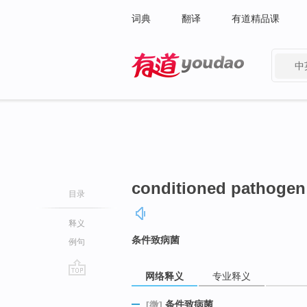
词典
翻译
有道精品课
中
有道 - 网易旗下搜索
conditioned pathogen
目录
释义
条件致病菌
例句
网络释义
专业释义
go
top
条件致病菌
[微]