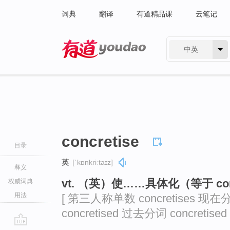
词典
翻译
有道精品课
云笔记
中英
有道 - 网易旗下搜索
concretise
目录
英
[ˈkɒnkriːtaɪz]
释义
vt. （英）使……具体化（等于 conc
权威词典
用法
[ 第三人称单数 concretises 现在分词
concretised 过去分词 concretised 