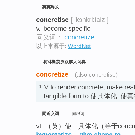
go
英英释义
top
concretise
[ 'kɔnkri:taiz ]
v.
become specific
同义词：
concretize
以上来源于:
WordNet
柯林斯英汉双解大词典
concretize
(also concretise)
V
to render concrete; make real 
1.
tangible form to 使具体化; 
同近义词
同根词
vt. （英）使…具体化（等于concre
hypostatize
,
give shape to