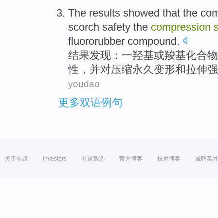
The results
showed
that the
co
scorch
safety the
compression
fluororubber
compound
.
结果
发现
：一羟基或
羧基
化合物
性，并对
压缩
永久变形
和
拉伸
强
youdao
更多双语例句
关于有道
Investors
有道智选
官方博客
技术博客
诚聘英