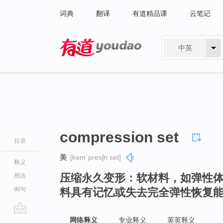
词典
翻译
有道精品课
云笔记
中英
有道 - 网易旗下搜索
compression set
目录
美
[kəmˈpresʃn set]
释义
压缩永久变形：软材料，如弹性
用法
例句
料具有记忆或失去完全弹性恢复
go
网络释义
专业释义
英英释义