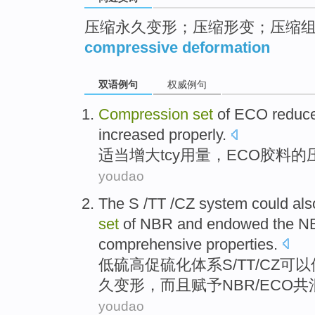
压缩永久变形；压缩形变；压缩
compressive deformation
双语例句
权威例句
Compression
set
of
ECO
reduc
increased
properly
.
适当
增大
tcy
用量，
ECO
胶料
的
youdao
The
S
/
TT
/
CZ
system could als
set
of
NBR
and
endowed
the
N
comprehensive
properties
.
低
硫高促硫化
体系
S
/
TT
/CZ可以
久变形，
而且
赋予
NBR/
ECO
共
youdao