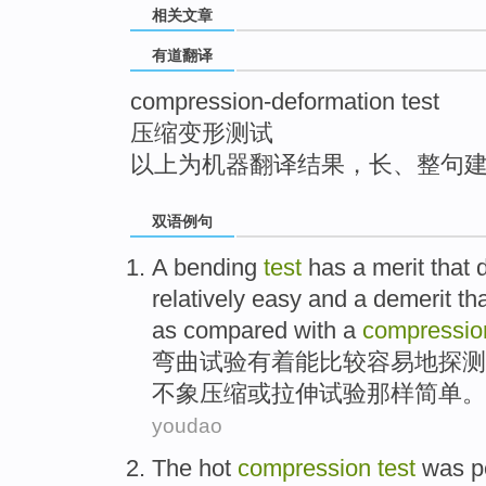
相关文章
top
有道翻译
compression-deformation test
压缩变形测试
以上为机器翻译结果，长、整句
双语例句
A bending
test
has
a
merit
that
relatively
easy
and a
demerit
th
as
compared with a
compressio
弯曲
试验
有着
能
比较
容易
地
探测
不
象
压缩
或
拉伸
试验
那样简单
。
youdao
The
hot
compression
test
was
p