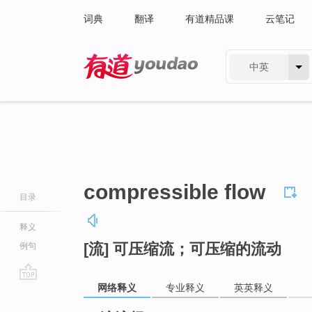
词典
翻译
有道精品课
云笔记
中英
有道 - 网易旗下搜索
compressible flow
目录
释义
[流] 可压缩流；可压缩的流动
例句
网络释义
专业释义
英英释义
go
top