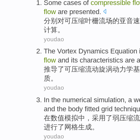
Some cases
of
compressible
fl
flow
are presented
.
分别
对
可压缩叶栅
流
场的
亚音速
计算。
youdao
The
Vortex
Dynamics
Equation
flow
and
its
characteristics
are
a
推导
了
可压缩
流动
旋涡
动力学
基
质
。
youdao
In
the numerical
simulation
,
a
w
and the
body fitted
grid
techniq
在
数值
模拟
中，
采用了
弱
压缩
流
进行了
网格
生成。
youdao