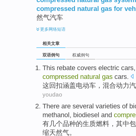
compressed natural gas for veh
然气汽车
更多
网络短语
相关文章
双语例句
权威例句
This
rebate
covers
electric cars
compressed
natural
gas
cars.
这
回扣
涵盖
电动车
，
混合动力
汽
youdao
There are
several
varieties
of
bi
methanol
,
biodiesel
and
compre
有
几个
品种
的
生质燃料
，
其中
包
缩
天然气
。