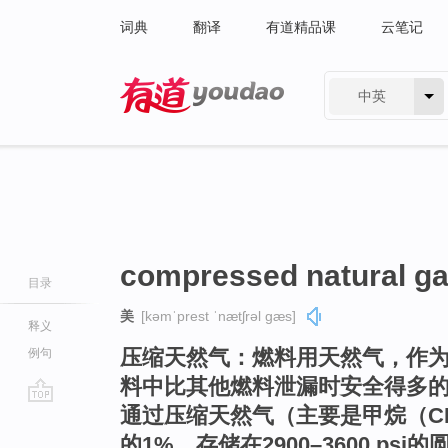
词典
翻译
有道精品课
云笔记
中英
有道 - 网易旗下搜索
compressed natural g
目录
美
[kəmˈprest ˈnætʃrəl ɡæs]
释义
压缩天然气：燃料用天然气，作
例句
料中比其他燃料泄漏时安全得多
通过压缩天然气（主要是甲烷（C
go
top
的1%。存储在2900–3600 ps