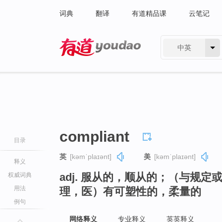
词典
翻译
有道精品课
云笔记
中英
有道 - 网易旗下搜索
compliant
目录
英
[kəmˈplaɪənt]
美
[kəmˈplaɪənt]
释义
adj. 服从的，顺从的；（与规
权威词典
用法
理，医）有可塑性的，柔量的
例句
网络释义
专业释义
英英释义