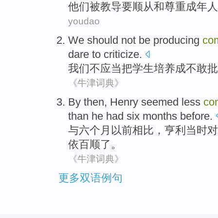
他们
被
教导
要
顺从
和
尊重
成年人
youdao
We
should
not
be producing
com
dare to
criticize
.
我们
不
应当
把
学生
培养成
不敢
批
《牛津词典》
By then,
Henry
seemed
less
co
than
he
had
six
months
before
.
与
六
个月
以前
相比
，
亨利
当时
对
依百顺
了。
《牛津词典》
更多双语例句