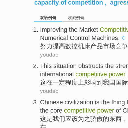
capacity of competition
,
agres
双语例句
权威例句
Improving
the
Market
Competiti
Numerical
Control
Machines
.
努力提高
数控
机床
产品
市场
竞争
youdao
This
situation obstructs
the stre
international
competitive
power
.
这
在一定
程度
上影响到
我国
国际
youdao
Chinese
civilization
is
the
thing 
the
core
competitive
power
of
C
这
是
我们
应该
为
之骄傲
的
东西
，
在。