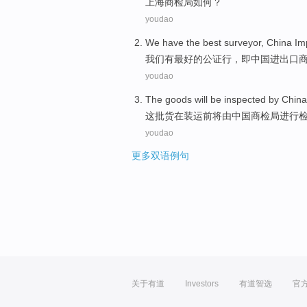
上海
商检局
如何
？
youdao
We
have
the
best
surveyor
,
China
Im
我们
有
最好
的
公证
行，即
中国
进出口
youdao
The
goods
will be
inspected
by
China
这
批货
在装运前
将
由
中国
商检局
进行
youdao
更多双语例句
关于有道
Investors
有道智选
官