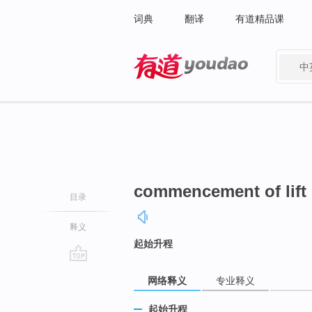
词典
翻译
有道精品课
中
有道 - 网易旗下搜索
commencement of lift
目录
释义
起始升程
go
网络释义
专业释义
top
起始升程