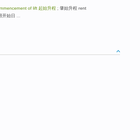
mmencement of lift
起始升程
; 肇始升程 rent
用开始日 ...