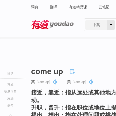
词典
翻译
有道精品课
云笔记
中英
有道 - 网易旗下搜索
come up
目录
英
[kʌm ʌp]
美
[kʌm ʌp]
释义
接近，靠近：指从远处或其他地
权威词典
用法
动。
例句
升职，晋升：指在职位或地位上
提出，想出：指在处理问题或挑