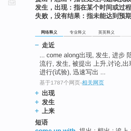
发生，出现：指在某个时间或过
go
失败，没有结果：指未能达到预
top
网络释义
专业释义
英英释义
走近
... come along出现, 发生, 进步
流行, 发生, 被提出 上升,讨论,出现 
进行(试验), 迅速写出 ...
基于1787个网页
-
相关网页
出现
发生
上来
短语
come up with
提出 ; 想出 ; 追上 