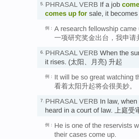
PHRASAL VERB
If a job
come
5.
comes up
for
sale, it becomes
A research fellowship came up
例：
一项研究奖金出台，我申请
PHRASAL VERB
When the su
6.
it rises. (太阳、月亮) 升起
It will be so great watching
例：
看着太阳升起将会很美妙。
PHRASAL VERB
In law, when
7.
heard in a court of law. 上庭受
He is one of the reservists w
例：
their cases come up.