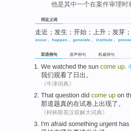
他是其中一个在案件审理时
同近义词
走近；发生；开始；上升；发芽
occur
,
happen
,
generate
,
institute
,
proce
双语例句
原声例句
权威例句
We
watched
the
sun
come
up
.
我们
观看
了日出。
《牛津词典》
That
question
did
come
up
on
t
那
道题
真的
在
试卷
上
出现
了。
《柯林斯英汉双解大词典》
I'm afraid
something urgent
has