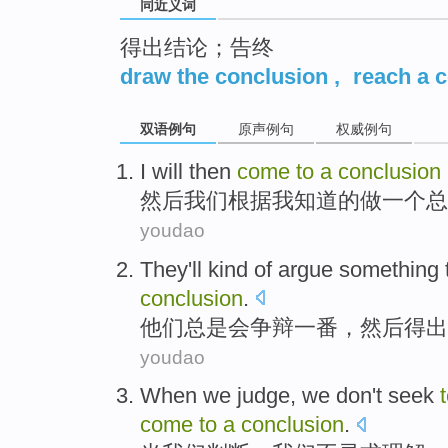
同近义词
得出结论；告终
draw the conclusion
,
reach a 
双语例句
原声例句
权威例句
I will
then
come
to
a
conclusion
然后
我们
根据
我
知道
的
做
一个
总
youdao
They
'll
kind of
argue
something 
conclusion
.
他们
总是会
争辩
一番，
然后
得出
youdao
When
we
judge
, we
don't
seek
come
to
a
conclusion
.