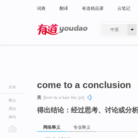
词典
翻译
有道精品课
云笔记
中英
有道 - 网易旗下搜索
come to a conclusion
目录
美
[kʌm tu ə kənˈkluːʒn]
释义
得出结论：经过思考、讨论或分
用法
例句
网络释义
专业释义
go