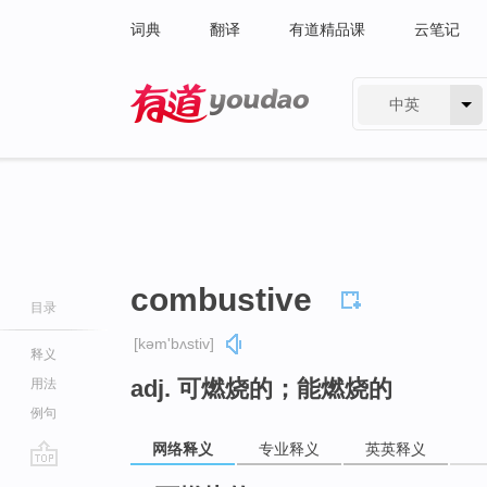
词典
翻译
有道精品课
云笔记
中英
有道 - 网易旗下搜索
combustive
目录
[kəm'bʌstiv]
释义
adj. 可燃烧的；能燃烧的
用法
例句
网络释义
专业释义
英英释义
go