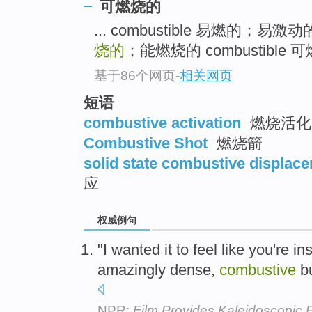
可燃烧的
top
... combustible 易燃的；
烧的
；能燃烧的 combustible 
基于86个网页
-
相关网页
短语
combustive activation
燃烧活化
Combustive Shot
燃烧箭
solid state combustive displac
应
权威例句
"I wanted it to feel like you're in
amazingly dense,
combustive
bu
NPR:
Film Provides Kaleidoscopic P