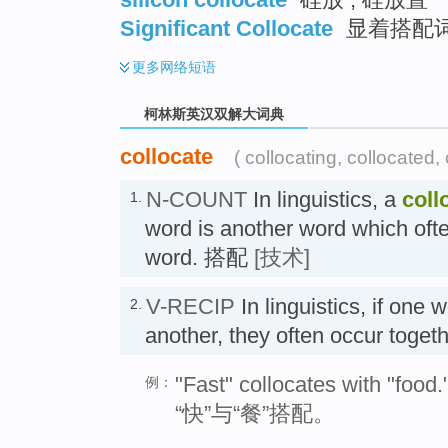
Significant Collocate
显着搭配
更多
网络短语
柯林斯英汉双解大词典
collocate
( collocating, collocated, 
N-COUNT
In linguistics, a
coll
1.
word is another word which ofte
word. 搭配
[技术]
V-RECIP
In linguistics, if one 
2.
another, they often occur tog
"Fast" collocates with "food.
例：
“快”与“餐”搭配。