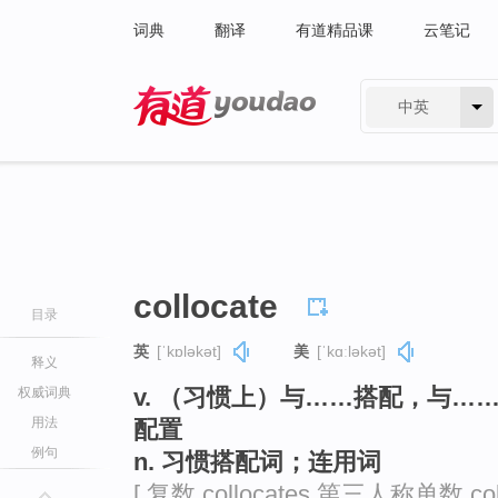
词典
翻译
有道精品课
云笔记
中英
有道 - 网易旗下搜索
collocate
目录
英
[ˈkɒləkət]
美
[ˈkɑːləkət]
释义
v. （习惯上）与……搭配，与
权威词典
用法
配置
例句
n. 习惯搭配词；连用词
[ 复数 collocates 第三人称单数 coll