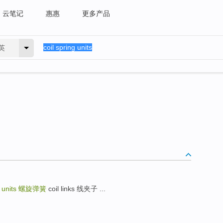
云笔记
惠惠
更多产品
英
g units
螺旋弹簧
coil links 线夹子 ...