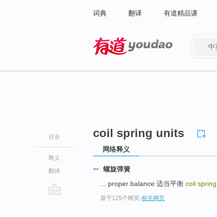
词典
翻译
有道精品课
中
有道 - 网易旗下搜索
coil spring units
目录
网络释义
释义
螺旋弹簧
翻译
... proper balance 适当平衡
coil sprin
基于125个网页
-
相关网页
go
top