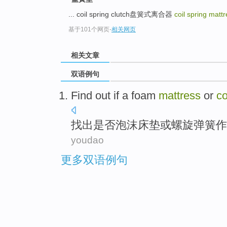
... coil spring clutch盘簧式离合器
coil spring matt
基于101个网页
-
相关网页
相关文章
双语例句
Find out
if
a foam
mattress
or
co
找出
是否
泡沫
床垫
或
螺旋
弹簧
作
youdao
更多双语例句