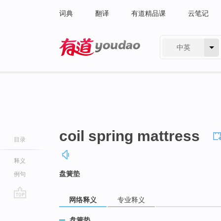
词典
翻译
有道精品课
云笔记
中英
有道 - 网易旗下搜索
coil spring mattress
目录
释义
盘簧垫
例句
网络释义
专业释义
go
top
盘簧垫