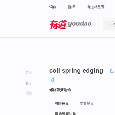
词典
翻译
有道精品课
中
有道 - 网易旗下搜索
coil spring edging
目录
释义
螺旋弹簧边饰
go
网络释义
专业释义
top
螺旋弹簧边饰