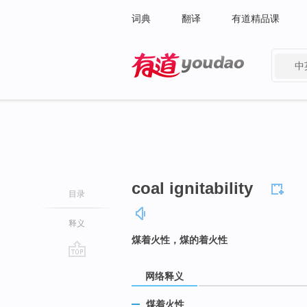
词典
翻译
有道精品课
中
有道 - 网易旗下搜索
coal ignitability
目录
释义
煤着火性，煤的着火性
go
网络释义
top
煤着火性